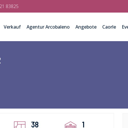
421 83825
Verkauf
Agentur Arcobaleno
Angebote
Caorle
Ev
2
38
1