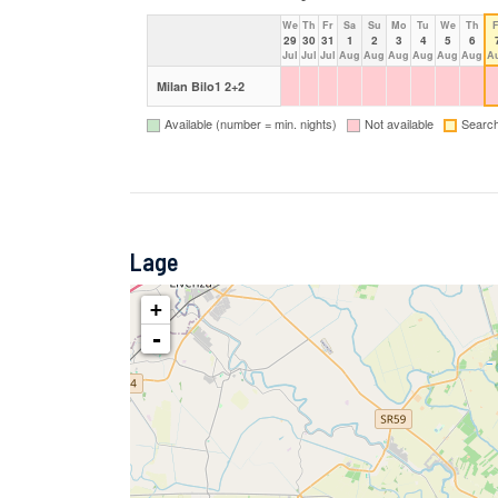
Lage
+
-