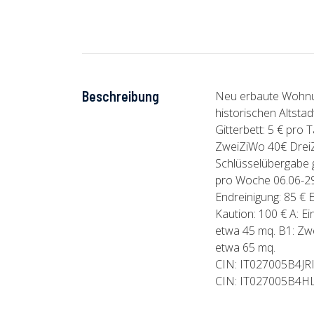
Beschreibung
Neu erbaute Wohnun
historischen Altstad
Gitterbett: 5 € pro
ZweiZiWo 40€ DreiZ
Schlüsselübergabe ge
pro Woche 06.06-29
Endreinigung: 85 €
Kaution: 100 € A:
etwa 45 mq. B1: Z
etwa 65 mq.
CIN: IT027005B4JR
CIN: IT027005B4HL