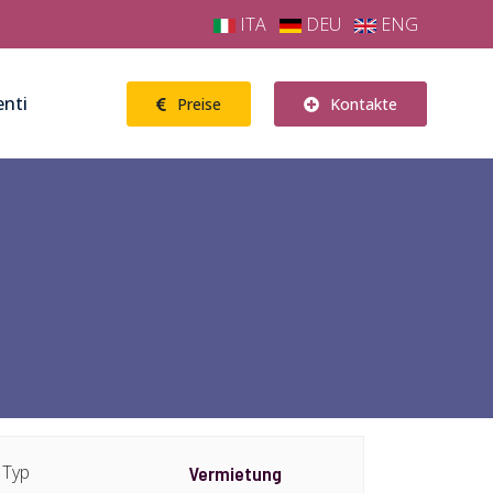
ITA
DEU
ENG
enti
Preise
Kontakte
Typ
Vermietung