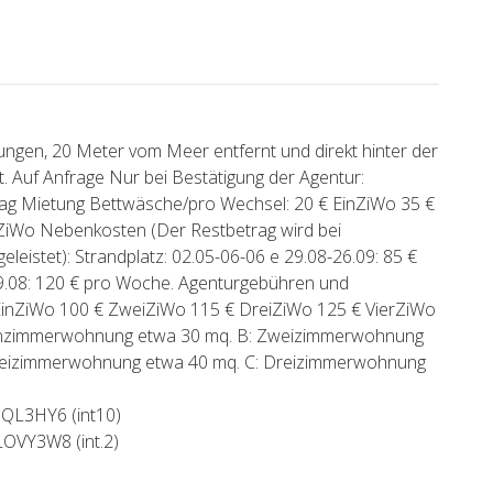
gen, 20 Meter vom Meer entfernt und direkt hinter der
t. Auf Anfrage Nur bei Bestätigung der Agentur:
 Tag Mietung Bettwäsche/pro Wechsel: 20 € EinZiWo 35 €
iWo Nebenkosten (Der Restbetrag wird bei
leistet): Strandplatz: 02.05-06-06 e 29.08-26.09: 85 €
.08: 120 € pro Woche. Agenturgebühren und
 EinZiWo 100 € ZweiZiWo 115 € DreiZiWo 125 € VierZiWo
 Einzimmerwohnung etwa 30 mq. B: Zweizimmerwohnung
weizimmerwohnung etwa 40 mq. C: Dreizimmerwohnung
IQL3HY6 (int10)
OVY3W8 (int.2)