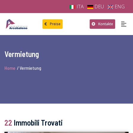
ITA
DEU
ENG
Preise
Kontakte
Vermietung
Home
/ Vermietung
22
Immobili Trovati