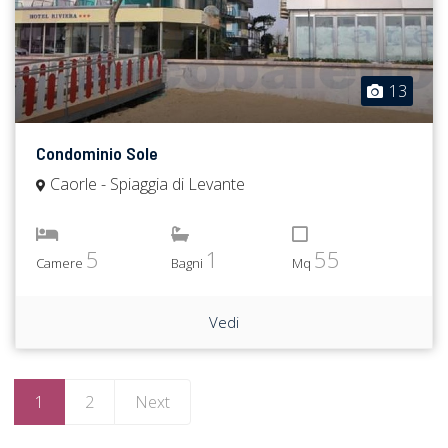
13
Condominio Sole
Caorle - Spiaggia di Levante
5
1
55
Camere
Bagni
Mq
Vedi
1
2
Next