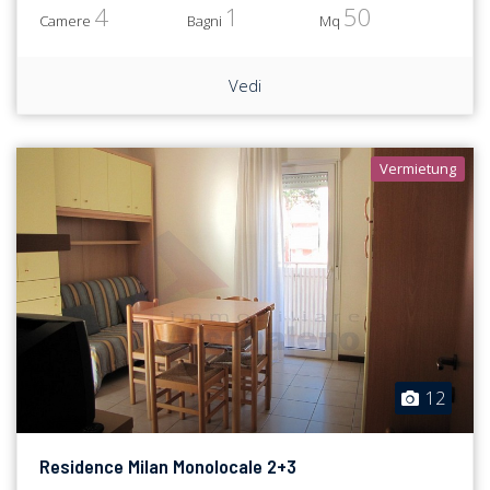
4
1
50
Camere
Bagni
Mq
Vedi
Vermietung
12
Residence Milan Monolocale 2+3