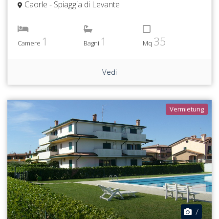
Caorle - Spiaggia di Levante
1
1
35
Camere
Bagni
Mq
Vedi
Vermietung
7